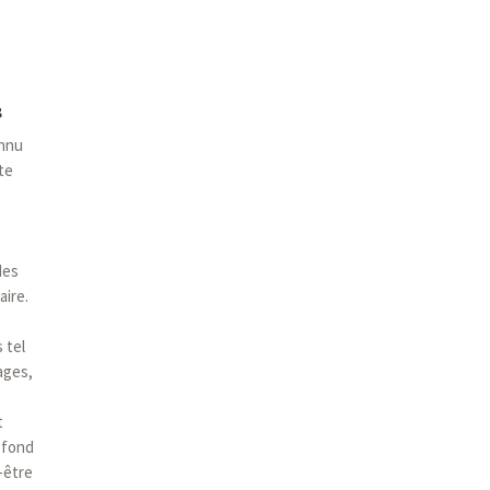
s
onnu
te
des
aire.
 tel
ages,
t
ofond
-être