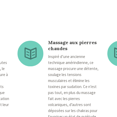
Massage aux pierres
chaudes
Inspiré d’une ancienne
utes
technique amérindienne, ce
 le
massage procure une détente,
ure à
soulage les tensions
musculaires et élimine les
nts
toxines par sudation. Ce n’est
que
pas tout, en plus du massage
cation
fait avec les pierres
t leur
volcaniques, d’autres sont
déposées sur les chakras pour
favoriser un état de quiétude