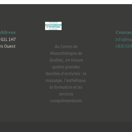
ddress
Contac
 G1L 1H7
info@ma
ers Ouest
(418) 62
Au Centre de
Massothérapie de
Québec, on trouve
quatre grandes
familles d'activités : le
massage, l’esthétique,
la formation et les
services
complémentaires