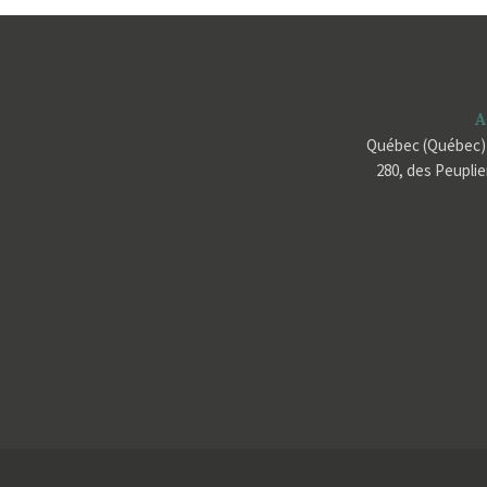
A
Québec (Québec)
280, des Peupli