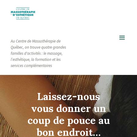
Au Centre de Massothérapie de
Québec, on trouve quatre grandes
familles d'activités : le massage,
l’esthétique, la formation et les
services complémentaires
Laissez-nous
vous donner un
coup de pouce au
bon endroit…